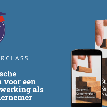
 R C L A S S
sche 
voor een 
erking als 
dernemer