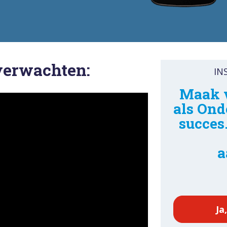
verwachten:
IN
Maak v
als Ond
succes
a
Ja