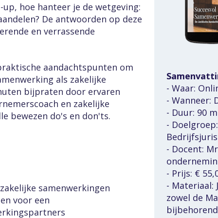
e-up, hoe hanteer je de wetgeving: 
 aandelen? De antwoorden op deze 
rerende en verrassende 
 praktische aandachtspunten om 
Samenvatti
amenwerking als zakelijke 
- Waar: Onli
nuten bijpraten door ervaren 
- Wanneer: D
nemerscoach en zakelijke 
- Duur: 90 
le bewezen do's en don'ts.
- Doelgroep
Bedrijfsjuri
- Docent: Mr
ondernemin
- Prijs: € 55
- Materiaal: 
n zakelijke samenwerkingen
zowel de Mas
en voor een 
bijbehorende
erkingspartners