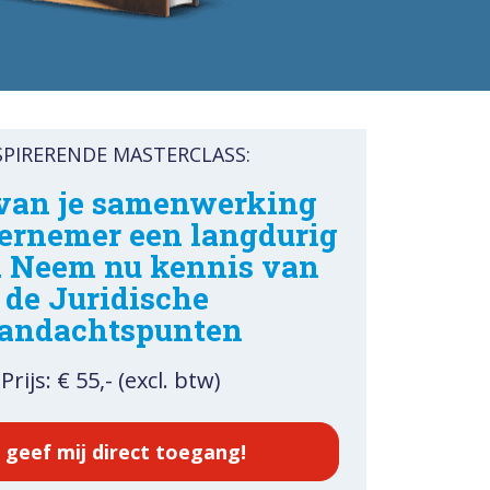
SPIRERENDE MASTERCLASS:
an je samenwerking 
ernemer een langdurig 
. Neem nu kennis van 
de Juridische 
andachtspunten
Prijs: € 55,- (excl. btw)
, geef mij direct toegang!