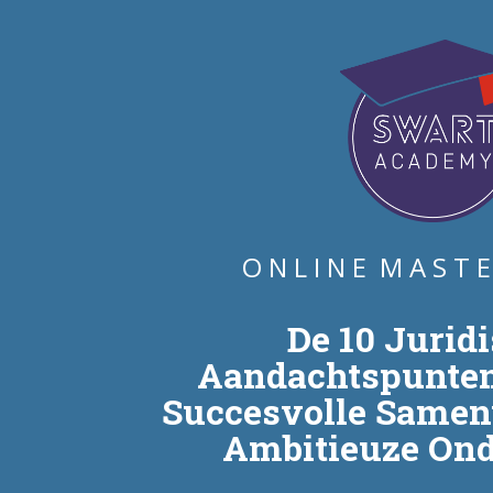
O N L I N E  M A S T E
De 10 Juridi
Aandachtspunten 
Succesvolle Samenw
Ambitieuze On