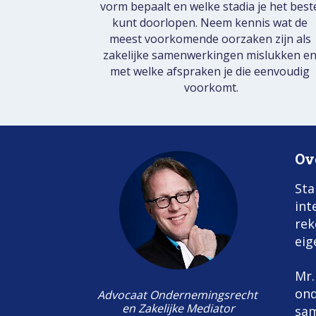
vorm bepaalt en welke stadia je het beste
kunt doorlopen. Neem kennis wat de 
meest voorkomende oorzaken zijn als 
zakelijke samenwerkingen mislukken en
met welke afspraken je die eenvoudig 
voorkomt.
Ov
Sta
int
rek
eig
Mr.
ond
Advocaat Ondernemingsrecht 
en Zakelijke Mediator
sam