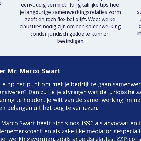
 
eenvoudig vermijdt.  Krijg talrijke tips hoe 
s
je langdurige samenwerkingsrelaties vorm 
geeft en toch flexibel blijft. Weet welke 
 
b
clausules nodig zijn om een samenwerking 
i
zonder juridisch gedoe te kunnen 
beëindigen.
er Mr. Marco Swart
 je op het punt om met je bedrijf te gaan samenwe
ensiveren? Dan zul je je afvragen wat de juridische
ening te houden. Je wilt van de samenwerking immer
en belangen uit het oog te verliezen.
 Marco Swart heeft zich sinds 1996 als advocaat en i
ernemerscoach en als zakelijke mediator gespecialise
enwerkingsvormen, zoals arbeidsrelaties, ZZP-constr