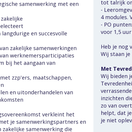
tot talrijk 
egische samenwerking met een 
- Leeromgevi
4 modules. V
zakelijke 
- PO punten:
electeert
voor 1,5 uur
 langdurige en succesvolle 
Heb je nog 
 van zakelijke samenwerkingen
Wij staan je
 van werknemersparticipaties
om bij het aangaan van 
Met Tevred
Wij bieden j
met zzp'ers, maatschappen, 
Tevredenheid
en
verrassende,
llen en uitonderhandelen van 
inzichten di
nkomsten
zo van overt
helpt, dat j
overeenkomst verkleint het 
je niet ople
 met je samenwerkingspartners en 
n zakelijke samenwerking die 