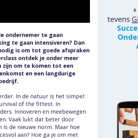
+
tevens 
G
Succe
de ondernemer te gaan 
Onder
ng te gaan intensiveren? Dan 
 nodig is om tot goede afspraken 
rclass ontdek je onder meer 
 zijn om te komen tot een 
nkomst en een langdurige 
edrijf.
rder. In de natuur is het simpel: 
ival of the fittest. In 
nders. Innoveren en meebewegen 
n. Vaak lukt dat beter door 
 is de nieuwe norm. Maar hoe 
cesvol aan? Hoe ga je om met 