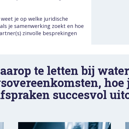
weet je op welke juridische 
ls je samenwerking zoekt en hoe 
tner(s) zinvolle besprekingen 
arop te letten bij water
overeenkomsten, hoe je
afspraken succesvol uit