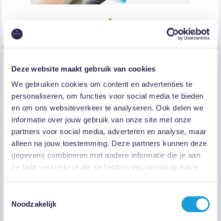
Stap #3
Deze website maakt gebruik van cookies
We gebruiken cookies om content en advertenties te
Het online consult vindt plaats
personaliseren, om functies voor social media te bieden
en om ons websiteverkeer te analyseren. Ook delen we
informatie over jouw gebruik van onze site met onze
partners voor social media, adverteren en analyse, maar
alleen na jouw toestemming. Deze partners kunnen deze
gegevens combineren met andere informatie die je aan
ze hebt verstrekt of die ze hebben verzameld op basis
van jouw gebruik van hun services.
Toestemmingsselectie
Noodzakelijk